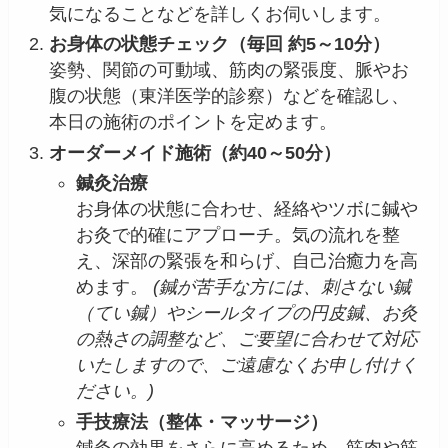
気になることなどを詳しくお伺いします。
お身体の状態チェック（毎回 約5～10分）
姿勢、関節の可動域、筋肉の緊張度、脈やお
腹の状態（東洋医学的診察）などを確認し、
本日の施術のポイントを定めます。
オーダーメイド施術（約40～50分）
鍼灸治療
お身体の状態に合わせ、経絡やツボに鍼や
お灸で的確にアプローチ。気の流れを整
え、深部の緊張を和らげ、自己治癒力を高
めます。
(鍼が苦手な方には、刺さない鍼
（てい鍼）やシールタイプの円皮鍼、お灸
の熱さの調整など、ご要望に合わせて対応
いたしますので、ご遠慮なくお申し付けく
ださい。)
手技療法（整体・マッサージ）
鍼灸の効果をさらに高めるため、筋肉や筋