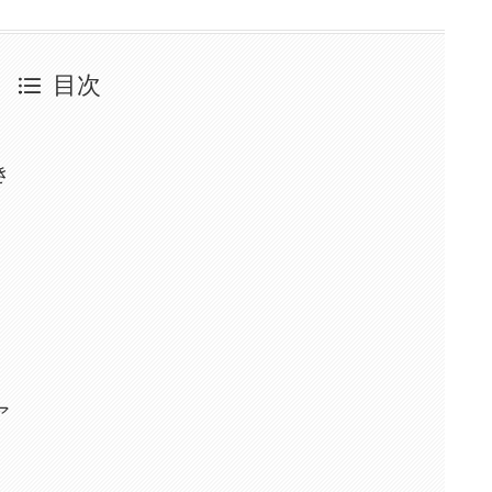
目次
き
ア